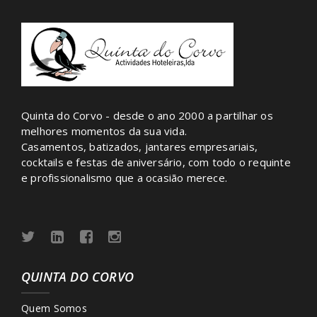
mais clientes felizes
Clientes Felizes
Os meus agradecimentos aos gerentes e funcionários
que fizeram do nosso casamento um dia inesquecível
onde tudo funcionou a mais de 100 % e onde penso
Quinta do Corvo - desde o ano 2000 a partilhar os
repetir outros eventos.
melhores momentos da sua vida.
Casamentos, batizados, jantares empresariais,
mais clientes felizes
cocktails e festas de aniversário, com todo o requinte
e profissionalismo que a ocasião merece.
Clientes Felizes
A toda a equipa da Quinta do Corvo, gostaríamos de
agradecer por nós terem proporcionado um dia tão
especial. Muito atentos aos pormenores desde a
decoração, a simpatia do staff e comida deliciosa.
QUINTA DO CORVO
Gostávamos de deixar um agradecimento ao Sr. ….(
chefe de sala) por toda a dedicação e à Sra. ……
Quem Somos