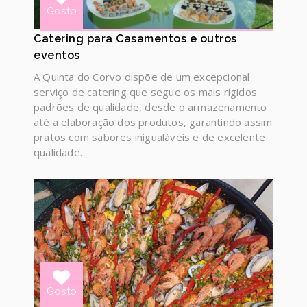
Gosto
Catering para Casamentos e outros
eventos
A Quinta do Corvo dispõe de um excepcional
Clientes Felizes
serviço de catering que segue os mais rígidos
padrões de qualidade, desde o armazenamento
Obrigado o salão estava lindo e o comer muito bom
até a elaboração dos produtos, garantindo assim
e o meu obrigado especialmente para os
pratos com sabores inigualáveis e de excelente
empregados.
qualidade.
mais clientes felizes
Clientes Felizes
O nosso sincero OBRIGADA pelo fantástico dia que
nos proporcionaram. Obrigado por fazerem parte do
nosso dia, pela simpatia, boa disposição e
disponibilidade.
Gosto
Desde o primeiro momento que entramos na Quinta