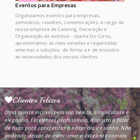
Eventos para Empresas
soubemos que seria aqui que o nosso sonho se iria
realizar. Um grande beijinho a todo o staff.
Organizamos eventos para empresas,
seminários, reuniões, comemorações. A cargo da
POR SMS:
nossa empresa de Catering, Decoração e
... Estamos completamente sem palavras para
Organização de eventos - Quinta Do Corvo,
descrever o trabalho incrível e momentos
apresentamos as mais variadas e requintadas
inesquecíveis que nos proporcionaram no nosso
ementas e soluções de forma a ir de encontro
grande dia, a nós e aos nossos convidados. Estava
as necessidades dos nossos clientes.
tudo maravilhoso, a decoração mesmo ao nosso
estilo e a comida do melhor. Todos ADORARAM!!!...
mais clientes felizes
Clientes Felizes
Uma quinta incrível pela sua beleza, simplicidade e
elegância. Excelentes profissionais, disposto a fazer
de tudo para concretizar o nosso dia de sonho. Não
podendo deixar de mencionar a excelente comida