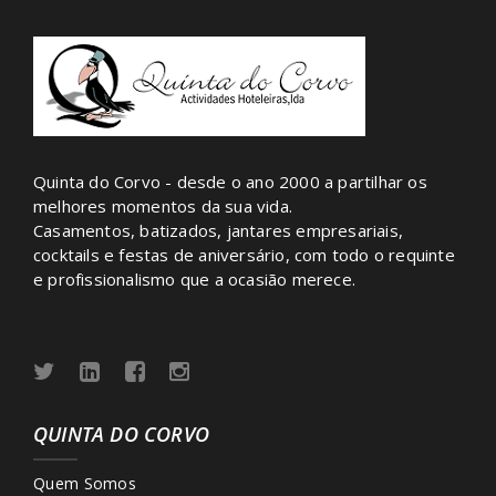
com que fomos presenteados. Tudo excelente, com
uma óptima relação qualidade/preço!
Recomendamos a todos os noivinhos!
mais clientes felizes
Quinta do Corvo - desde o ano 2000 a partilhar os
Clientes Felizes
melhores momentos da sua vida.
Obrigada nós por toda dedicação e simpatia.
Casamentos, batizados, jantares empresariais,
cocktails e festas de aniversário, com todo o requinte
Foi dia fantástico,a comida estava otima,a
e profissionalismo que a ocasião merece.
decoração linda.adoramos tudo,obrigada a todo o
staff sem excepção foram espectaculares
mais clientes felizes
Clientes Felizes
QUINTA DO CORVO
Quinta Do Corvo - Foi onde eu casei :) adorei!
Quem Somos