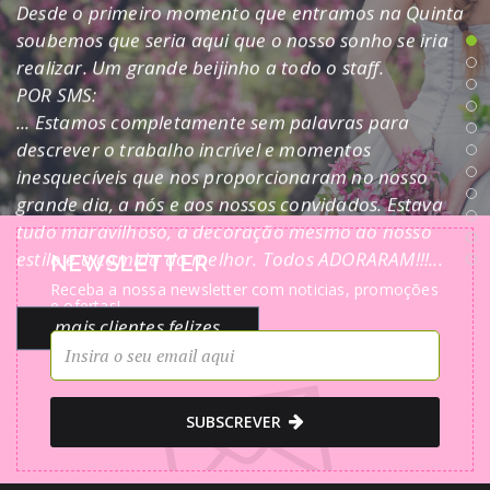
Desde o primeiro momento que entramos na Quinta
soubemos que seria aqui que o nosso sonho se iria
realizar. Um grande beijinho a todo o staff.
POR SMS:
... Estamos completamente sem palavras para
descrever o trabalho incrível e momentos
inesquecíveis que nos proporcionaram no nosso
grande dia, a nós e aos nossos convidados. Estava
tudo maravilhoso, a decoração mesmo ao nosso
estilo e a comida do melhor. Todos ADORARAM!!!...
NEWSLETTER
Receba a nossa newsletter com noticias, promoções
e ofertas!
mais clientes felizes
Clientes Felizes
Uma quinta incrível pela sua beleza, simplicidade e
SUBSCREVER
elegância. Excelentes profissionais, disposto a fazer
de tudo para concretizar o nosso dia de sonho. Não
podendo deixar de mencionar a excelente comida