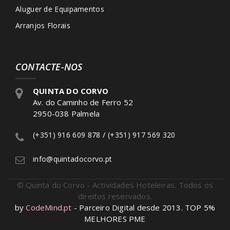
(Decoradora) pela paixão e excelência do seu
Aluguer de Equipamentos
trabalho.
Arranjos Florais
mais clientes felizes
CONTACTE-NOS
Clientes Felizes
Este foi o nosso dia.. estava tudo lindo e
QUINTA DO CORVO
Av. do Caminho de Ferro 52
maravilhoso.. a comida estava ótima e todo o staff
2950-038 Palmela
esteve 5*..
Obrigada
/
(+351) 916 609 878
(+351) 917 569 320
info@quintadocorvo.pt
mais clientes felizes
Clientes Felizes
© Quinta do Corvo - Actividades Hoteleiras. Todos os
direitos reservados.
Ontem não tivemos oportunidade de agradecer mas
by
CodeMind.pt
- Parceiro Digital desde 2013. TOP 5%
queriamos fazê-lo, do fundo do coração, porque
MELHORES PME
tivemos um copo de água maravilhoso que foi