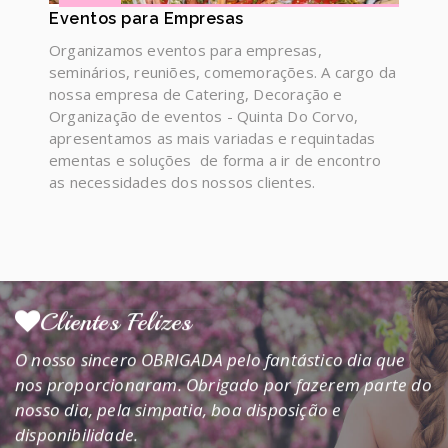
Eventos para Empresas
Organizamos eventos para empresas,
seminários, reuniões, comemorações. A cargo da
nossa empresa de Catering, Decoração e
Organização de eventos - Quinta Do Corvo,
Clientes Felizes
apresentamos as mais variadas e requintadas
ementas e soluções de forma a ir de encontro
Obrigado o salão estava lindo e o comer muito bom
as necessidades dos nossos clientes.
e o meu obrigado especialmente para os
empregados.
mais clientes felizes
Clientes Felizes
O nosso sincero OBRIGADA pelo fantástico dia que
nos proporcionaram. Obrigado por fazerem parte do
nosso dia, pela simpatia, boa disposição e
disponibilidade.